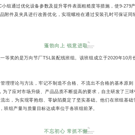
组通过优化设备参数及提升零件表面粗糙度等措施，使9-279产品装
产品附件及夹具进行改善优化，实现螺栓在通过安装孔时可保证同轴
蓬勃向上 锐意进取
一等奖的是万向节厂TSL装配线班组。该班组成立于2020年10
量管理理论与方法，牢记不制造不合格、不流出不合格的基本原则
新，为了应对市场升级、产品品质不断提高的要求，自主研发了三球
品流出，为实现零抱怨、零缺陷奠定了坚实基础。他们在班组基础
，班组产量与质量目标达成率位于各班组前茅。
不忘初心 常抓不懈