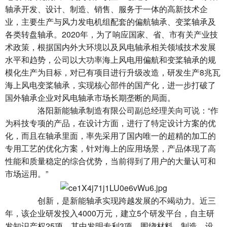
轴承开发、设计、制造、销售、服务于一体的高新技术企
业，主要生产与风力发电机组配套的偏航轴承、变桨轴承及
各类转盘轴承。2020年，为了响应国家、省、市有关产业技
术政策，根据国内外大环境以及风电轴承相关领域技术发展
水平和趋势，公司以大功率海上风电用偏航和变桨轴承的规
模化生产为目标，对已有项目进行升级改造，研发生产8兆瓦
海上风电变桨轴承，实现核心部件的国产化，进一步打破了
国外轴承企业对风电轴承市场长期垄断的局面。
洛阳新能轴承制造有限公司副总经理关向可说：“作
为科技专项的产品，在设计方面，进行了特定设计方案的优
化，而且在轴承里面，率先采用了国内唯一的超精的加工的
专用工艺的优化方案，针对海上的应用场景，产品体现了高
性能和质量稳定的综合优势，当前得到了用户的大量认可和
市场运用。”
创新，是新能轴承实现跨越发展的不竭动力。近三
年，该企业研发投入4000万元，建立5个研发平台，自主研
发知识产权25项，其中发明专利3项，围绕材料、制造、设