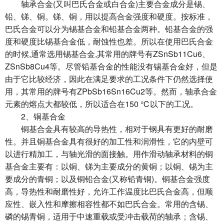
轴承合金(又叫巴氏合金或白合金)主要合金成分是锡、
铅、锑、铜。锑、铜，用以提高合金强度和硬度。按标准，
巴氏合金可以分为锡基合金和铅基合金两种。铅基合金的强
度和硬度比锡基合金低，耐蚀性也差。所以在使用巴氏合金
的时候,通常选用锡基合金,其常用的牌号有ZSnSb11Cu6、
ZSnSb8Cu4等。尽管铅基合金的性能没有锡基合金好，但是
由于它比较经济，因此在满足要求的工况条件下仍然选择使
用，其常用的牌号有ZPbSb16Sn16Cu2等。然而，轴承合金
元素的熔点大都较低，所以适合在150 ℃以下的工况。
2、铜基合金
铜基合金具有较高的导热性，相对于钢具有更好的耐磨
性。并且铜基合金具有很好的加工性和润滑性，它的内壁可
以进行精加工，与轴光滑的面接触。用作滑动轴承材料的铜
基合金主要有：以铜、锑为主要成分的黄铜；以铜、锡为主
要成分的青铜；以及铜铅合金(又称铅青铜)。铜基合金强度
高，导热性和耐磨性好，允许工作温度比巴氏合金高，但顺
应性、嵌入性和摩擦相容性都不如巴氏合金。常用的含锡、
磷的锡青铜，适用于中速重载或受冲击载荷的轴承；含锡、