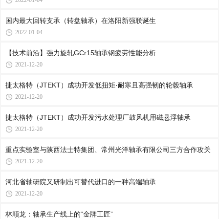
2022-01-04
国内最大回转支承（转盘轴承）在洛阳新强联诞生
2022-01-04
【技术前沿】强力旋轧GCr15轴承钢疲劳性能分析
2021-12-20
捷太格特（JTEKT）成功开发低扭矩·耐寒且高强韧的轮毂轴承
2021-12-20
捷太格特（JTEKT）成功开发污水处理厂鼓风机用磁悬浮轴承
2021-12-20
重点实验室与陕西法士特集团、常州光洋轴承有限公司三方合作攻关
2021-12-20
河北省轴研院又研制出可替代进口的一种高端轴承
2021-12-20
林顺龙：轴承生产线上的“金牌工匠”